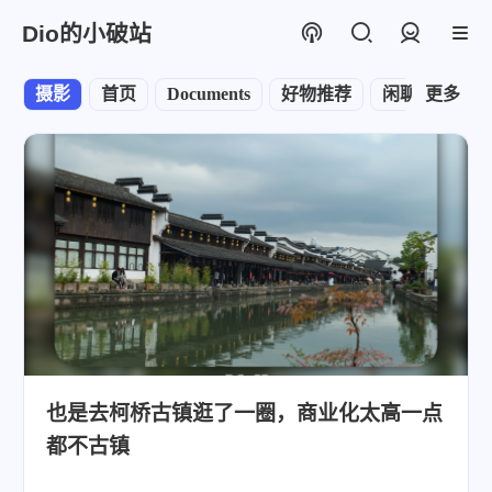
Dio的小破站
登录
摄影
首页
Documents
好物推荐
闲聊杂谈
更多
T
也是去柯桥古镇逛了一圈，商业化太高一点
都不古镇