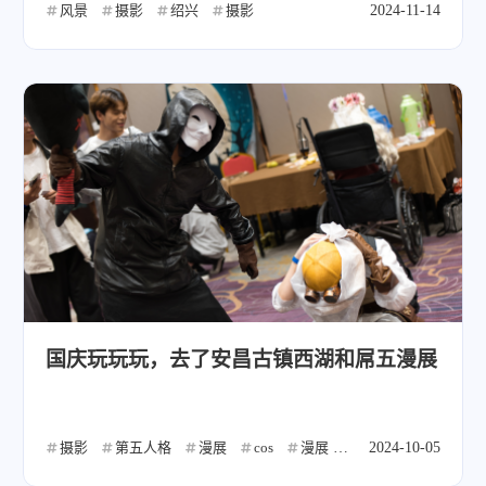
风景
摄影
绍兴
摄影
2024-11-14
国庆玩玩玩，去了安昌古镇西湖和屌五漫展
摄影
第五人格
漫展
cos
漫展
摄影
2024-10-05
cos
风景