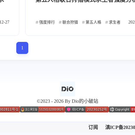
六月 2026
五月 2026
12-27
强度排行
联合狩猎
第五人格
求生者
202
3
2
篇
篇
七月 2025
六月 2025
1
3
1
篇
篇
十一月 2024
十月 2024
2
4
篇
篇
六月 2024
五月 2024
1
2
©2023 - 2026 By Dio的小破站
篇
篇
八月 2023
七月 2023
5
6
篇
篇
订阅
滇ICP备20230