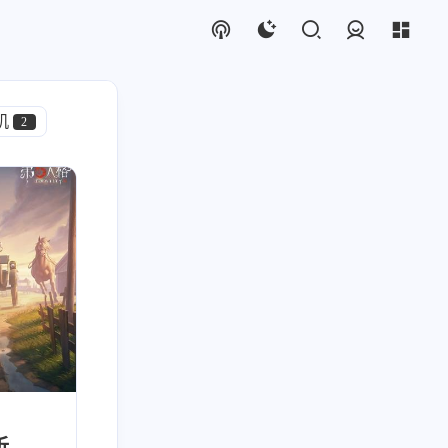
登录
机
2
2
1
5
2
3
4
度排行
图表
使用体验
cos
漫展
AE
AS
3
2
2
2
2
1
Blog
耳机
死亡细胞
漫展
监管数据
4
3
5
1
1
摄影
OBS
联合狩猎
Gusic
Google TV
展
3
2
2
1
21
3
1
档
重生细胞
手表
合成
DIY
echarts
1
16
1
2
1
奇
万兆网卡
DeadCells
Staring Cat
1
2
9
3
1
g Cat
求生者
Plug-ins
直播设置
脚本
6
析