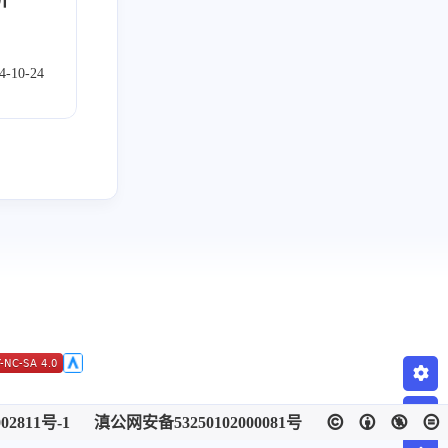
四月 2026
八月 2025
4-10-24
3
3
篇
篇
三月 2025
十二月 2024
1
1
篇
篇
九月 2024
八月 2024
2
1
篇
篇
四月 2024
九月 2023
1
2
篇
篇
六月 2023
五月 2023
1
2
篇
篇
02811号-1
滇公网安备53250102000081号