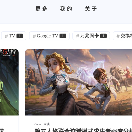
标签
更多
我的
关于
寻找感兴趣的领域
TV
Google TV
万兆网卡
交换
1
1
1
1
3
1
20
Halo
cos
电视盒子
Fusion
强
四盘位NAS推荐
DIY
飞牛NAS
N
1
3
3
4
2
1
1
</p>
监管者
风景
心率
Expression
耳机
风景
图表
echarts
2
2
1
1
2
1
3
1
绍兴
鼠鼠
飞牛NAS
人体工学椅
监管者
摄影
第五人格
漫
5
4
4
7
1
21
2
四盘位NAS推荐
VFX
交换机
存
cos
鼠鼠
Gusic
Swag Cat
3
2
1
1
3
7
3
1
NAS
第五人格
直播
TV
达芬
AE
心率
直播设置
OBS
4
1
3
3
1
2
3
1
Onn4K
hexo
摄影
Script
Swa
重生细胞
死亡细胞
合成
达芬奇
2
2
21
1
1
自拍猫
g
Halo
2
1
Game
未读
求
第五人格联合狩猎模式求生者强度分