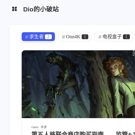
互动
Dio的小破站
最近评论
博客
BiliBili
求生者
Onn4K
电视盒子
2
1
1
stonewu
stonewu
游戏交流群
Fusion交流群
脚本
Expression
Script
1
1
1
<p>不错</p><p></p>
<p>有没有PE 3.5.9的？
OBS交流群
人体工学椅
手表
使用体验
1
1
5
10 天前
25 天前
监管数据
强度排行
联合狩猎
1
2
cos
漫展
绍兴
摄影
3
2
2
Staring Cat
自拍猫
Plug-ins
1
1
9
直播
DeadCells
存档
3
2
2
VFX
Fusion
hexo
Blo
21
20
2
Game
未读
第五人格联合商店购买指南——监管&