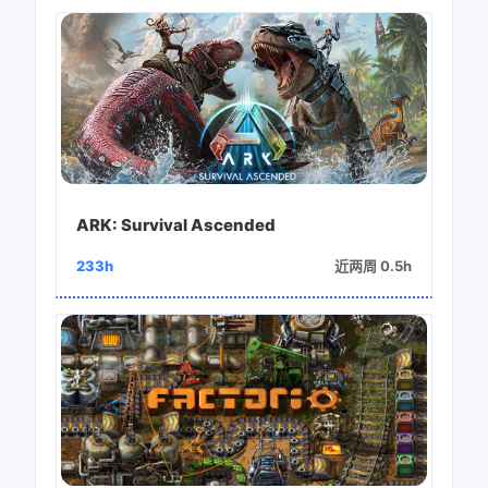
ARK: Survival Ascended
233h
近两周 0.5h