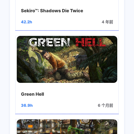
Sekiro™: Shadows Die Twice
42.2h
4 年前
Green Hell
36.9h
6 个月前