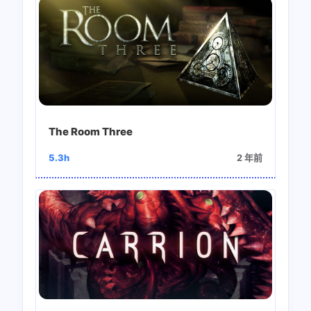
The Room Three
5.3h
2 年前