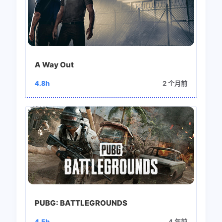
A Way Out
4.8h
2 个月前
PUBG: BATTLEGROUNDS
4.5h
4 年前