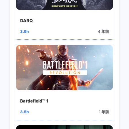
DARQ
3.9h
4 年前
Battlefield™ 1
3.5h
1 年前