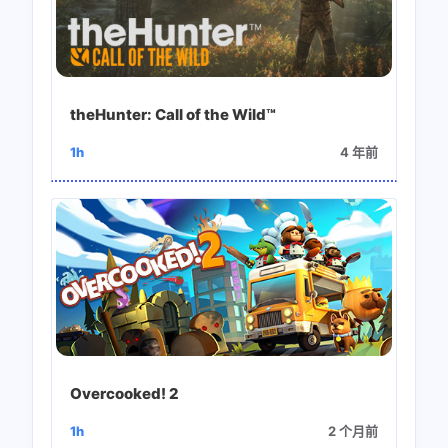
theHunter: Call of the Wild™
1h
4 年前
Overcooked! 2
1h
2 个月前