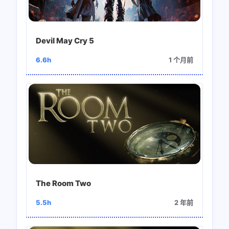
Devil May Cry 5
6.6h
1 个月前
The Room Two
5.5h
2 年前