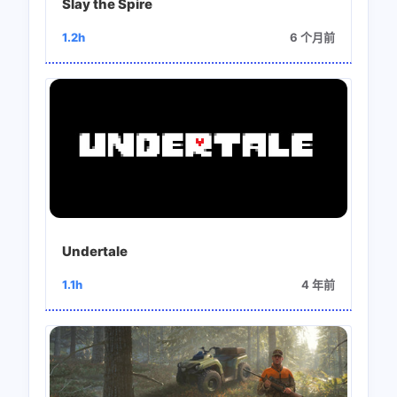
Slay the Spire
1.2h
6 个月前
Undertale
1.1h
4 年前