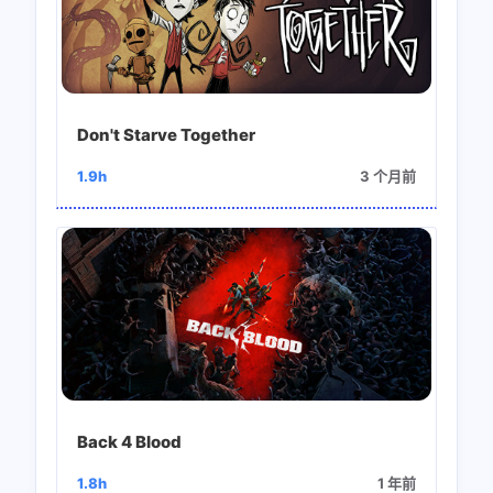
Don't Starve Together
1.9h
3 个月前
Back 4 Blood
1.8h
1 年前