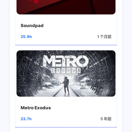
Soundpad
25.9h
1 个月前
Metro Exodus
23.7h
5 年前