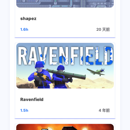
shapez
1.6h
20 天前
Ravenfield
1.5h
4 年前