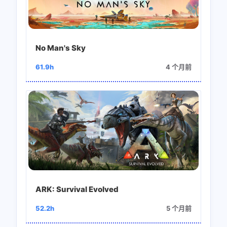
No Man's Sky
61.9h
4 个月前
ARK: Survival Evolved
52.2h
5 个月前