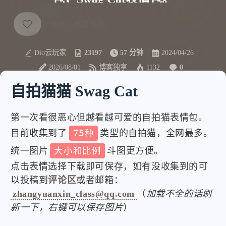
Dio云玩家
23197
57 分钟
2024/04/26
2026/08/01
博客独享
1132
0
自拍猫猫 Swag Cat
第一次看很恶心但越看越可爱的自拍猫表情包。
目前收集到了
75种
类型的自拍猫，全网最多。
统一图片
大小和比例
斗图更方便。
点击表情选择下载即可保存，如有没收集到的可
以投稿到
评论区
或者邮箱：
zhangyuanxin_class@qq.com
（
加载不全的话刷
新一下，右键可以保存图片
）