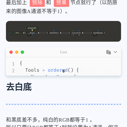
最后加上
预除
和
预乘
节点就行了（以防原
来的图像A通道不等于1）。
微信
支付宝
Lua
{
	Tools 
=
ordered
(
)
{
		Merge1 
=
Merge
{
			Inputs 
=
{
去白底
				Background 
=
Input
{
					SourceOp 
=
"Background1"
,
					Source 
=
"Output"
,
}
,
				Foreground 
=
Input
{
和黑底差不多，纯白的RGB都等于1 。
					SourceOp 
=
"Text1"
,