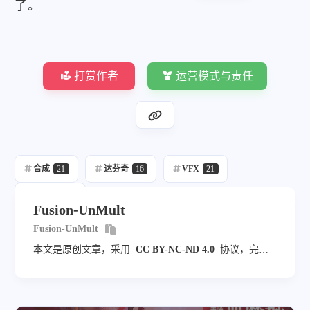
}
,
了。
					SourceOp 
=
"Background1_1"
,
			ViewInfo 
=
OperatorInfo
{
 Pos 
=
					Source 
=
"Output"
,
}
,
}
,
		Background1 
=
Background
{
				Foreground 
=
Input
{
			Inputs 
=
{
打赏作者
运营模式与责任
					SourceOp 
=
"Text1_1"
,
				Width 
=
Input
{
 Value 
=
1920
,
					Source 
=
"Output"
,
				Height 
=
Input
{
 Value 
=
1080
}
,
[
"Gamut.SLogVersion"
]
=
Input
				PerformDepthMerge 
=
Input
{
 V
}
,
}
,
			ViewInfo 
=
OperatorInfo
{
 Pos 
=
			ViewInfo 
=
OperatorInfo
{
 Pos 
=
合成
21
达芬奇
16
VFX
21
}
,
}
,
		AlphaDivide1 
=
AlphaDivide
{
		Text1_1 
=
TextPlus
{
Fusion
20
			CtrlWZoom 
=
false
,
Fusion-UnMult
			Inputs 
=
{
			Inputs 
=
{
				Width 
=
Input
{
 Value 
=
1920
,
Fusion-UnMult
				Input 
=
Input
{
				Height 
=
Input
{
 Value 
=
1080
本文是原创文章，采用
CC BY-NC-ND 4.0
协议，完整
					SourceOp 
=
"Merge1"
,
[
"Gamut.SLogVersion"
]
=
Input
转载请注明来自
Dio云玩家
					Source 
=
"Output"
,
				LayoutRotation 
=
Input
{
 Valu
}
,
				TransformRotation 
=
Input
{
 V
}
,