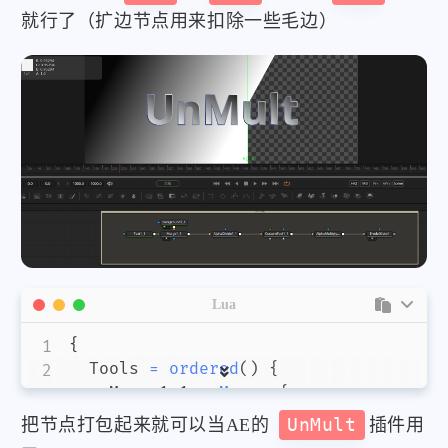
就行了（扩边节点用来扣除一些毛边）
				Softness1 
=
Input
{
 Value 
=
1
				StyledText 
=
Input
{
 Value 
=
				Font 
=
Input
{
 Value 
=
"Open 
				Style 
=
Input
{
 Value 
=
"Bold
				Size 
=
Input
{
 Value 
=
0.2559
				VerticalJustificationNew 
=
In
				HorizontalJustificationNew 
=
				Type2 
=
Input
{
 Value 
=
2
,
}
,
				ShadingGradient2 
=
Input
{
					Value 
=
Gradient
{
						Colors 
=
{
[
0
]
=
{
0
,
0.106752
,
0.
Lua
[
1
]
=
{
1
,
1
,
1
,
1
}
}
{
}
,
	Tools 
=
ordered
(
)
{
}
,
		Merge1_1 
=
Merge
{
				ShadingMappingAngle2 
=
Input
			Inputs 
=
{
把节点打包起来就可以当AE的
UnMult
插件用
				Softness2 
=
Input
{
 Value 
=
1
				Background 
=
Input
{