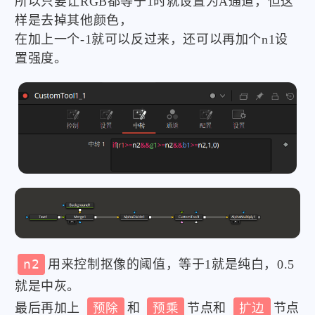
所以只要让RGB都等于1时就设置为A通道，但这
					Source 
=
"Output"
,
样是去掉其他颜色，
}
,
在加上一个-1就可以反过来，还可以再加个n1设
				PerformDepthMerge 
=
Input
{
 V
置强度。
}
,
			ViewInfo 
=
OperatorInfo
{
 Pos 
=
}
,
		Text1 
=
TextPlus
{
			CtrlWZoom 
=
false
,
			Inputs 
=
{
				Width 
=
Input
{
 Value 
=
1920
,
				Height 
=
Input
{
 Value 
=
1080
[
"Gamut.SLogVersion"
]
=
Input
				LayoutRotation 
=
Input
{
 Valu
				TransformRotation 
=
Input
{
 V
				SelectElement 
=
Input
{
 Value
				Select 
=
Input
{
 Value 
=
1
,
}
n2
用来控制抠像的阈值，等于1就是纯白，0.5
				Enabled2 
=
Input
{
 Value 
=
1
,
就是中灰。
				Type1 
=
Input
{
 Value 
=
2
,
}
,
最后再加上
预除
和
预乘
节点和
扩边
节点
				ShadingMappingAngle1 
=
Input