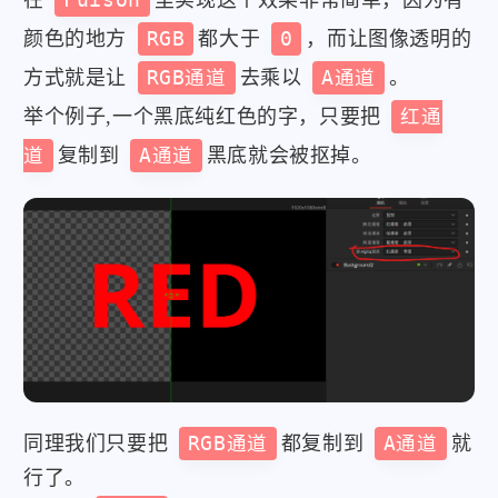
在
Fuison
里实现这个效果非常简单，因为有
颜色的地方
RGB
都大于
0
，而让图像透明的
方式就是让
RGB通道
去乘以
A通道
。
举个例子,一个黑底纯红色的字，只要把
红通
道
复制到
A通道
黑底就会被抠掉。
同理我们只要把
RGB通道
都复制到
A通道
就
行了。