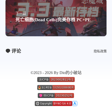
				SelectElement 
=
Input
{
 Value
			ViewInfo 
=
OperatorInfo
{
 Pos 
=
				Select 
=
Input
{
 Value 
=
1
,
}
}
,
				Enabled2 
=
Input
{
 Value 
=
1
,
下一篇
		CustomTool1 
=
Custom
{
				Type1 
=
Input
{
 Value 
=
2
,
}
,
死亡细胞(Dead Cells)完美存档 PC+PE
			Inputs 
=
{
				ShadingMappingAngle1 
=
Input
				LUTIn1 
=
Input
{
				Softness1 
=
Input
{
 Value 
=
1
					SourceOp 
=
"CustomTool1LUTI
				StyledText 
=
Input
{
 Value 
=
					Source 
=
"Value"
,
				Font 
=
Input
{
 Value 
=
"Open 
}
,
				Style 
=
Input
{
 Value 
=
"Bold
评论
隐私政策
				LUTIn2 
=
Input
{
				Size 
=
Input
{
 Value 
=
0.2559
					SourceOp 
=
"CustomTool1LUTI
				VerticalJustificationNew 
=
In
					Source 
=
"Value"
,
				HorizontalJustificationNew 
=
}
,
				Type2 
=
Input
{
 Value 
=
2
,
}
,
©2023 - 2026 By Dio的小破站
				LUTIn3 
=
Input
{
				ShadingGradient2 
=
Input
{
					SourceOp 
=
"CustomTool1LUTI
					Value 
=
Gradient
{
					Source 
=
"Value"
,
						Colors 
=
{
}
,
[
0
]
=
{
0
,
0.106752
,
0.
				LUTIn4 
=
Input
{
[
1
]
=
{
1
,
1
,
1
,
1
}
					SourceOp 
=
"CustomTool1LUTI
}
					Source 
=
"Value"
,