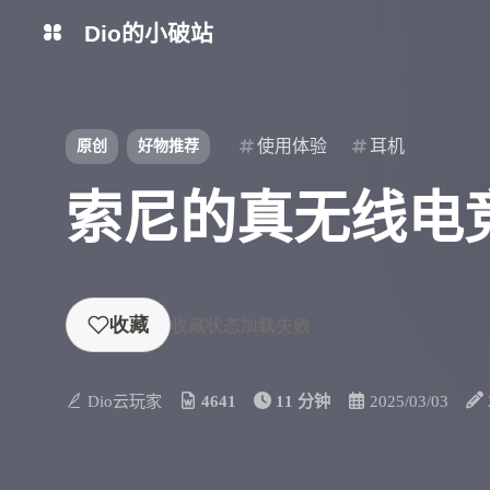
Dio的小破站
博客
BiliBili
使用体验
耳机
原创
好物推荐
游戏交流群
Fusion交流群
索尼的真无线电竞耳
OBS交流群
Dio云玩家
4641
11 分钟
2025/03/03