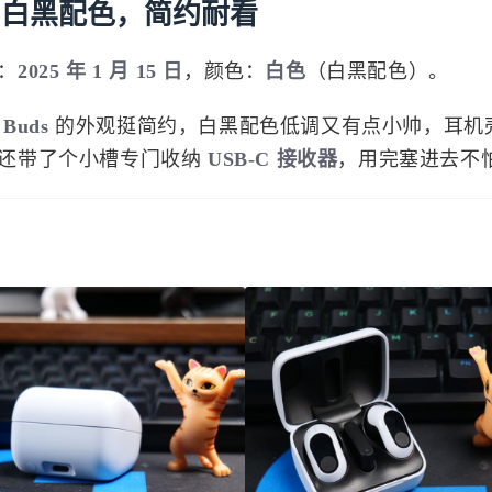
：白黑配色，简约耐看
：
2025 年 1 月 15 日
，颜色：
白色
（白黑配色）。
 Buds
的外观挺简约，白黑配色低调又有点小帅，耳机
还带了个小槽专门收纳
USB-C 接收器
，用完塞进去不