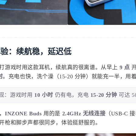
体验：续航稳，延迟低
打游戏时用这款耳机，续航真的很离谱。从早上
9 点
开
时
。充电也快，洗个澡（15-20 分钟）就能充一半，用
现：游戏时用
10 小时
仍有电，充电
15-20 分钟
可达 5
，
INZONE Buds
用的是
2.4GHz 无线连接
（USB-C
标签
开枪和脚步声都很同步，体验挺舒服的。
寻找感兴趣的领域