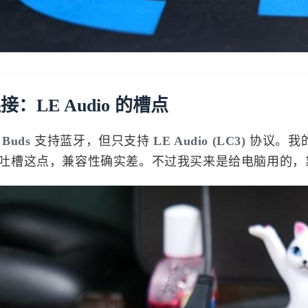
3
2
篇
篇
七月 2025
六月 2025
3
1
篇
篇
十一月 2024
十月 2024
：LE Audio 的槽点
2
4
篇
篇
 Buds
支持蓝牙，但只支持
LE Audio (LC3)
协议。我
六月 2024
五月 2024
吐槽这点，兼容性确实差。不过我买来是给电脑用的
1
2
篇
篇
八月 2023
七月 2023
5
6
篇
篇
四月 2023
微信
支付宝
1
篇