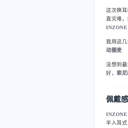
收音
这次换耳
直灾难，
INZONE
我用这几
动圈麦
没想到最
好，
索尼
佩戴
INZONE