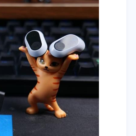
2
1
5
2
3
4
度排行
图表
使用体验
cos
漫展
AE
2
2
2
2
1
Blog
耳机
死亡细胞
漫展
监管数据
4
3
5
1
1
摄影
OBS
联合狩猎
Gusic
Google TV
2
2
1
21
3
1
档
重生细胞
手表
合成
DIY
echarts
16
1
2
1
奇
万兆网卡
DeadCells
Staring Cat
1
2
9
3
1
g Cat
求生者
Plug-ins
直播设置
脚本
四月 2026
八月 2025