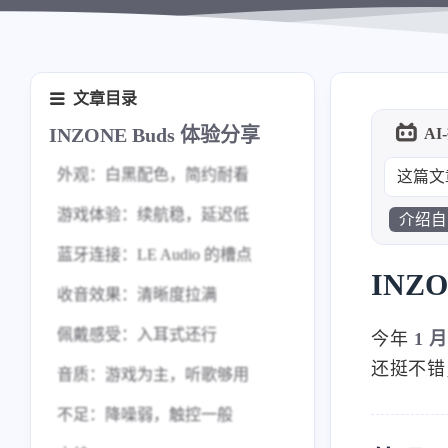
文章目录
INZONE Buds 体验分享
AI
外观：白黑配色，简约耐看
这篇文
Aud
游戏体验：续航稳，延迟低
介绍自
蓝牙连接：LE Audio 的槽点
收音效果：清晰度拉满
INZ
佩戴感受：入耳式还行
今年
1 月
音质：游戏为主，听歌够用
还挺不错
不足：降噪弱，触控一般