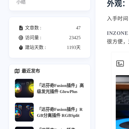
小结
外观
入手时间
文章数 :
47
访问量 :
23425
INZONE
建站天数 :
1193天
很方便，

最近发布
「达芬奇Fusion插件」高
级发光插件 GlowPlus
「达芬奇Fusion插件」R
GB分离插件 RGBSplit