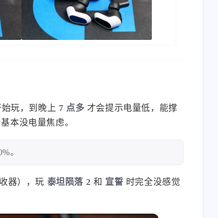
始玩，到晚上
7 点多
才会提示电量低，能撑
着基本没电量焦虑。
0%。
 接收器），玩
泰坦陨落 2
和
宣誓
时完全没感觉