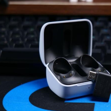
1
3
1
20
Halo
cos
电视盒子
Fusion
强
4
2
1
1
</p>
监管者
风景
心率
Expression
2
1
3
1
绍兴
鼠鼠
飞牛NAS
人体工学椅
1
21
2
四盘位NAS推荐
VFX
交换机
存
3
7
3
1
NAS
第五人格
直播
TV
达芬
1
2
3
1
Onn4K
hexo
摄影
Script
Swa
1
自拍猫
六月 2026
五月 2026