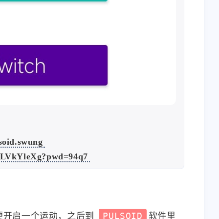
3
3
篇
篇
三月 2025
十二月 2024
1
1
篇
篇
九月 2024
八月 2024
2
1
篇
篇
四月 2024
九月 2023
1
2
篇
篇
lsoid.swung
ENLVkYleXg?pwd=94q7
六月 2023
五月 2023
1
2
篇
篇
便开启一个运动，之后到
PULSOID
软件里