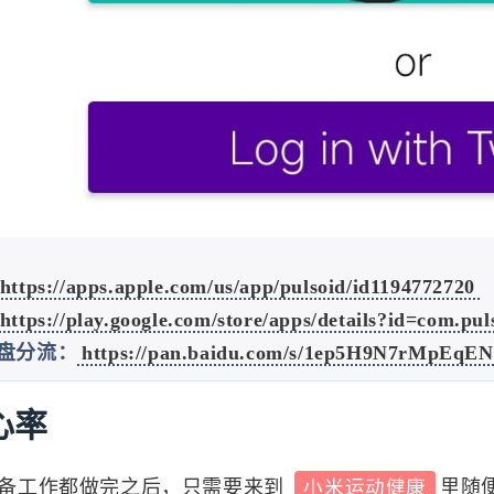
3
2
篇
篇
七月 2025
六月 2025
3
1
篇
篇
十一月 2024
十月 2024
2
4
篇
篇
六月 2024
五月 2024
https://apps.apple.com/us/app/pulsoid/id1194772720
1
2
篇
篇
https://play.google.com/store/apps/details?id=com.pu
盘分流：
https://pan.baidu.com/s/1ep5H9N7rMpEq
八月 2023
七月 2023
5
6
篇
篇
心率
四月 2023
微信
支付宝
1
篇
备工作都做完之后，只需要来到
小米运动健康
里随