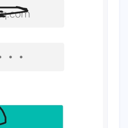
2
1
5
2
3
4
度排行
图表
使用体验
cos
漫展
AE
2
2
2
2
1
Blog
耳机
死亡细胞
漫展
监管数据
4
3
5
1
1
摄影
OBS
联合狩猎
Gusic
Google TV
2
2
1
21
3
1
档
重生细胞
手表
合成
DIY
echarts
16
1
2
1
奇
万兆网卡
DeadCells
Staring Cat
1
2
9
3
1
g Cat
求生者
Plug-ins
直播设置
脚本
四月 2026
八月 2025