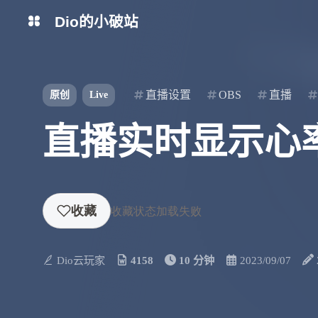
Dio的小破站
博客
BiliBili
直播设置
OBS
直播
原创
Live
游戏交流群
Fusion交流群
直播实时显示心率（O
OBS交流群
Dio云玩家
4158
10 分钟
2023/09/07