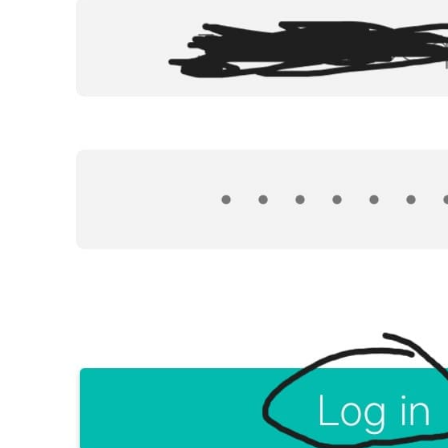
1
3
1
20
Halo
cos
电视盒子
Fusion
强
4
2
1
1
</p>
监管者
风景
心率
Expression
2
1
3
1
绍兴
鼠鼠
飞牛NAS
人体工学椅
1
21
2
四盘位NAS推荐
VFX
交换机
存
3
7
3
1
NAS
第五人格
直播
TV
达芬
1
2
3
1
Onn4K
hexo
摄影
Script
Swa
1
自拍猫
六月 2026
五月 2026