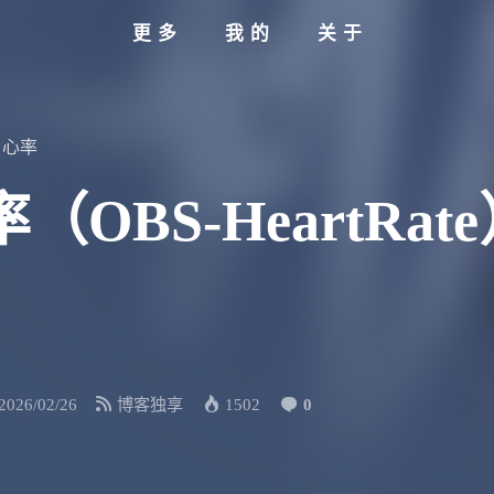
更多
我的
关于
心率
BS-HeartRate
2026/02/26
博客独享
1502
0