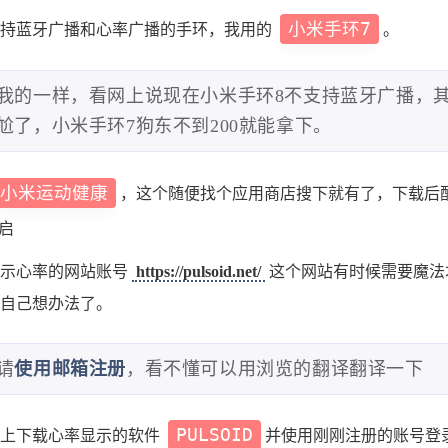
小米手环7
支持蓝牙广播和心率广播的手环，我用的
。
我的一样，看网上说现在小米手环8不支持蓝牙广播，其
尬了，小米手环7狗东不到200就能拿下。
小米运动健康
，这个随便找个应用商店搜下就有了，下载后
启
显示心率的网站账号
https://pulsoid.net/
这个网站有时候需要魔法
自己想办法了。
请
使用邮箱注册
，看不懂可以用浏览的翻译翻译一下
PULSOID
机上下载心率显示的软件
并使用刚刚注册的账号登