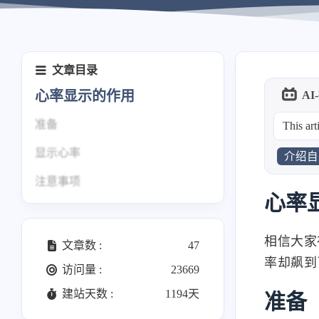
文章目录
心率显示的作用
AI
准备
This art
显示心率
介绍自
注意事项
心率
相信大家
文章数 :
47
率却飙到
访问量 :
23669
建站天数 :
1194天
准备